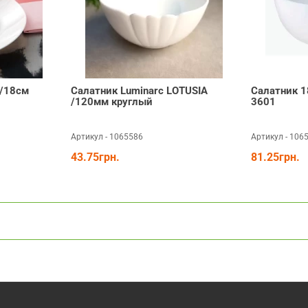
 /18см
Салатник Luminarc LOTUSIA
Салатник 18
/120мм круглый
3601
Артикул - 1065586
Артикул - 106
43.75грн.
81.25грн.