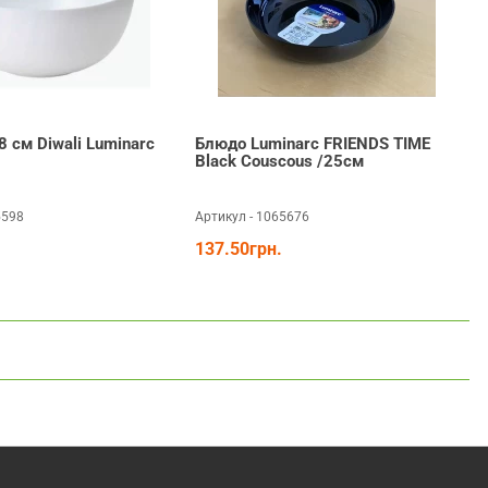
 см Diwali Luminarc
Блюдо Luminarc FRIENDS TIME
Black Couscous /25см
5598
Артикул - 1065676
А
137.50грн.