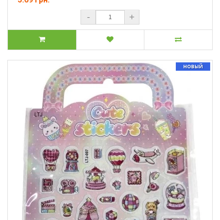
-
+
НОВЫЙ