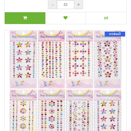
-
+
НОВЫЙ