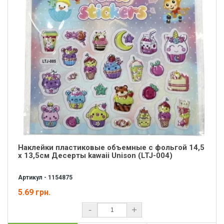
Наклейки пластиковые объемные с фольгой 14,5
х 13,5см Десерты kawaii Unison (LTJ-004)
Артикул - 1154875
5.69 грн.
-
+