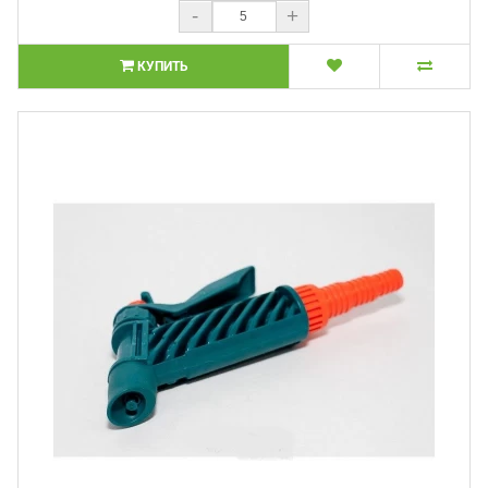
-
+
КУПИТЬ