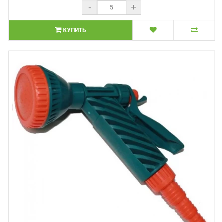
-
+
КУПИТЬ