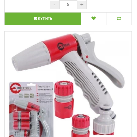
-
+
КУПИТЬ