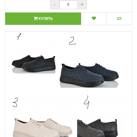
-
+
КУПИТЬ