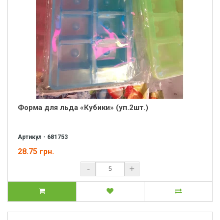
Форма для льда «Кубики» (уп.2шт.)
Артикул - 681753
28.75 грн.
-
+