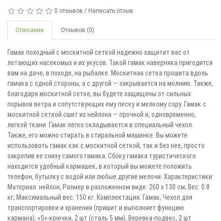
0 отзывов
/
Написать отзыв
Описание
Отзывов (0)
Гамак походный с москитной сеткой надежно защитит вас от
летающих насекомых и их укусов. Такой гамак наверняка пригодится
вам на даче, в походе, на рыбалке. Москитная сетка прошита вдоль
гамака с одной стороны, а с другой — закрывается на молнию. Также,
благодаря москитной сетке, вы будете защищены от сильных
порывов ветра и сопутствующих ему песку и мелкому сору. Гамак с
москитной сеткой сшит из нейлона — прочной и, одновременно,
легкой ткани. Гамак легко складывается в специальный чехол.
Также, его можно стирать в стиральной машинке. Вы можете
использовать гамак как с москитной сеткой, так и без нее, просто
закрепив ее снизу самого гамака. Сбоку гамака туристического
находится удобный кармашек, в который вы можете положить
телефон, бутылку с водой или любые другие мелочи. Характеристики:
Материал: нейлон; Размер в разложенном виде: 260 х 130 см; Вес: 0.8
кг; Максимальный вес: 150 кг. Комплектация: Гамак, Чехол для
транспортировки и хранения (пришит и выполняет функцию
кармана), «S»-крючки, 2 шт (сталь 5 мм), Веревка-подвес, 2 шт