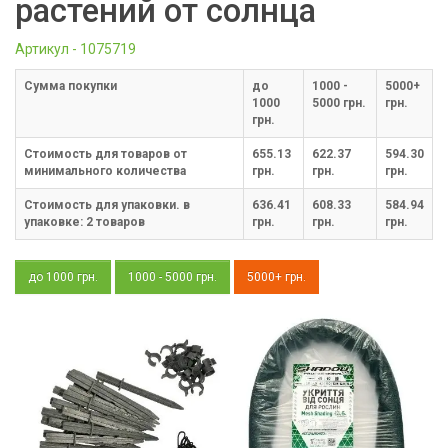
растений от солнца
Артикул - 1075719
Cумма покупки
до
1000 -
5000+
1000
5000 грн.
грн.
грн.
Стоимость для товаров от
655.13
622.37
594.30
минимального количества
грн.
грн.
грн.
Стоимость для упаковки. в
636.41
608.33
584.94
упаковке:
2
товаров
грн.
грн.
грн.
до 1000 грн.
1000 - 5000 грн.
5000+ грн.