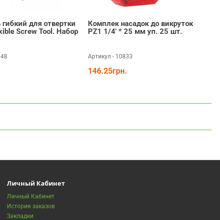
 гибкий для отвертки
Комплек насадок до викруток
xible Screw Tool. Набор
PZ1 1/4' * 25 мм уп. 25 шт.
048
Артикул - 10833
А
146.25грн.
Личный Кабинет
Личный Кабинет
История заказов
Закладки