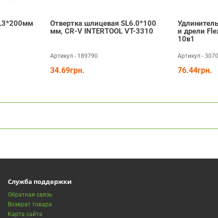
SL3*200мм
Отвертка шлицевая SL6.0*100
Удлинитель
мм, CR-V INTERTOOL VT-3310
и дрели Fle
10в1
Артикул - 189790
Артикул - 307
34.69грн.
76.44грн.
Служба поддержки
Обратная связь
Возврат товара
Карта сайта