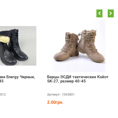
ие Energy Черные,
Берцы ЭСДИ тактические Койот
45
SK-27, размер 40-45
5812
Артикул - 1045801
А
2.00грн.