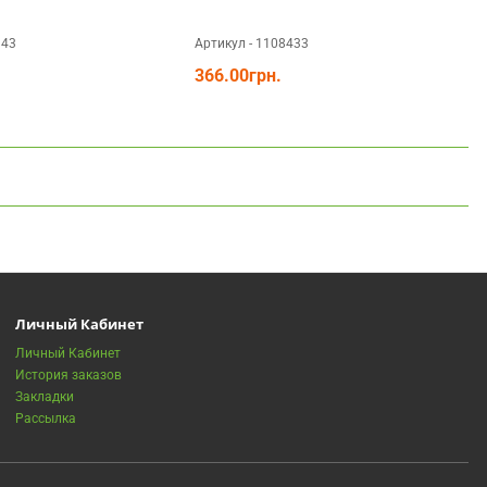
143
Артикул - 1108433
А
366.00грн.
Личный Кабинет
Личный Кабинет
История заказов
Закладки
Рассылка