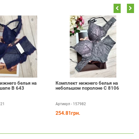
ижнего белья на
Комплект нижнего белья на
шапе В 643
небольшом поролоне С 8106
821
Артикул - 157982
А
254.81грн.