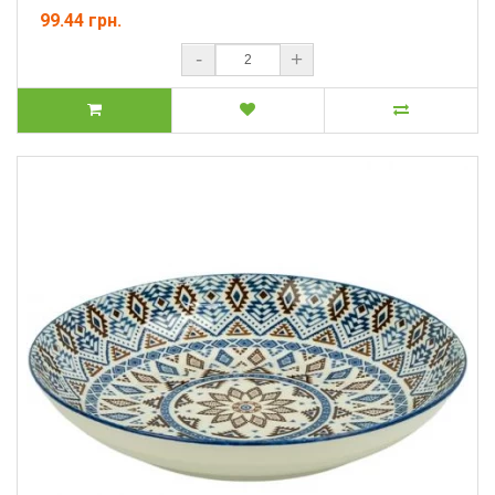
99.44 грн.
-
+