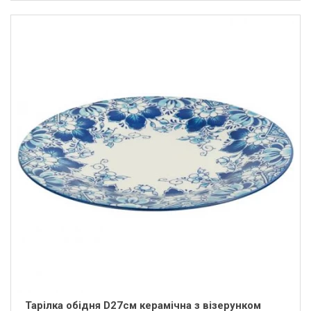
Тарілка обідня D27см керамічна з візерунком