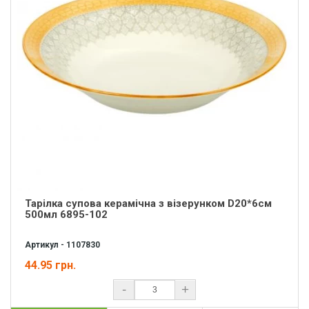
Тарілка супова керамічна з візерунком D20*6cм
500мл 6895-102
Артикул - 1107830
44.95 грн.
-
+